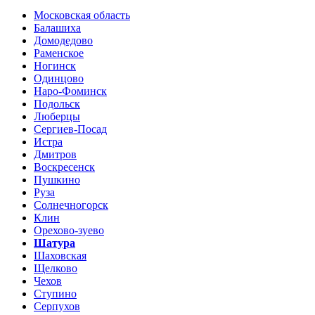
Московская область
Балашиха
Домодедово
Раменское
Ногинск
Одинцово
Наро-Фоминск
Подольск
Люберцы
Сергиев-Посад
Истра
Дмитров
Воскресенск
Пушкино
Руза
Солнечногорск
Клин
Орехово-зуево
Шатура
Шаховская
Щелково
Чехов
Ступино
Серпухов